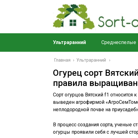
Ультраранний
Среднеспелые
Главная
›
Ультраранний
Огурец сорт Вятский
правила выращиван
Сорт огурцов Вятский f1 относится
выведен агрофирмой «АгроСемТомс
неплодородной почве на приусадебн
В процесс создания сорта, ученые с
огурцы проявили себя с лучшей сто