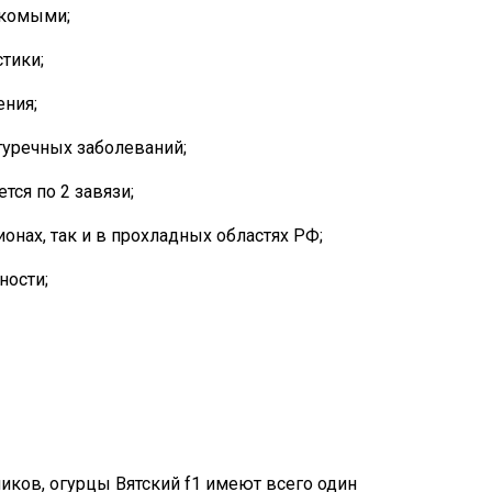
екомыми;
тики;
ния;
гуречных заболеваний;
тся по 2 завязи;
нах, так и в прохладных областях РФ;
ности;
ков, огурцы Вятский f1 имеют всего один