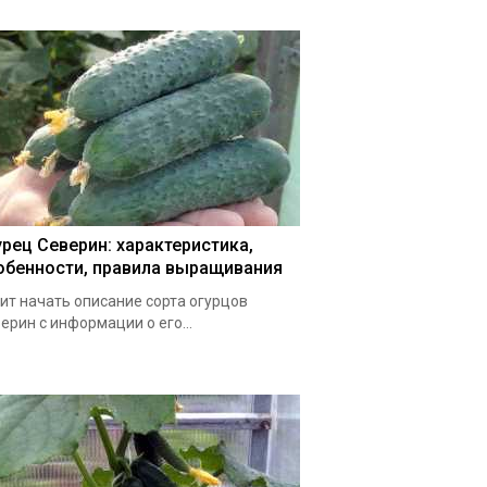
урец Северин: характеристика,
обенности, правила выращивания
ит начать описание сорта огурцов
ерин с информации о его...