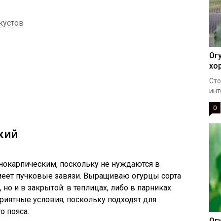
кустов
Ог
хо
Сто
инт
0
кий
енокарпическим, поскольку не нуждаются в
еет пучковые завязи. Выращиваю огурцы сорта
 но и в закрытой: в теплицах, либо в парниках.
риятные условия, поскольку подходят для
о пояса.
Ог