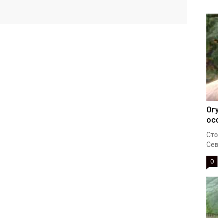
Ог
ос
Сто
Сев
0