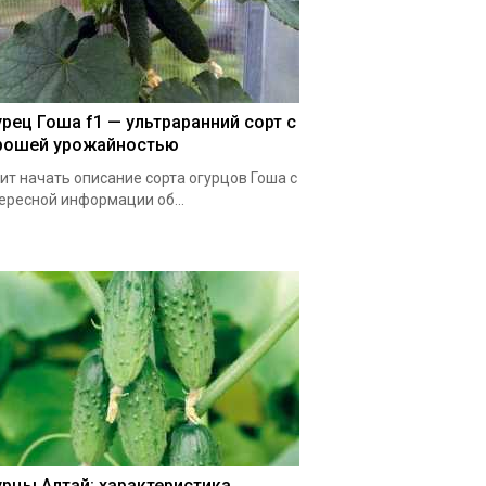
урец Гоша f1 — ультраранний сорт с
рошей урожайностью
ит начать описание сорта огурцов Гоша с
ересной информации об...
урцы Алтай: характеристика,