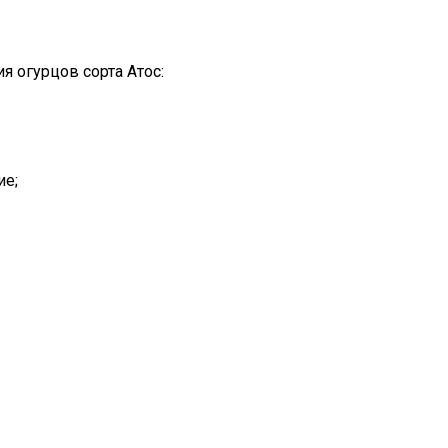
 огурцов сорта Атос:
ие;