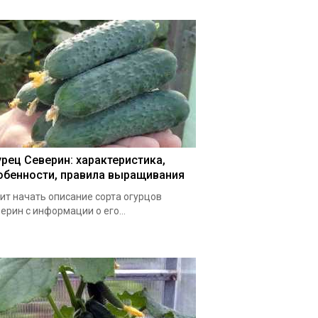
урец Северин: характеристика,
обенности, правила выращивания
ит начать описание сорта огурцов
ерин с информации о его...