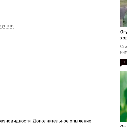
кустов
Ог
хо
Сто
инт
0
 разновидности. Дополнительное опыление
Ог