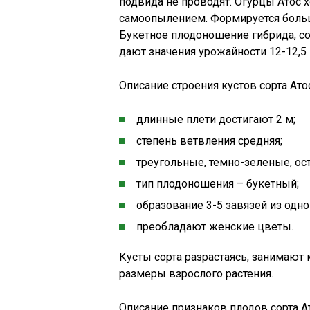
подвида не проводят. Огурцы Атос 
самоопылением. Формируется большо
Букетное плодоношение гибрида, с
дают значения урожайности 12-12,5 
Описание строения кустов сорта Ато
длинные плети достигают 2 м;
степень ветвления средняя;
треугольные, темно-зеленые, ос
тип плодоношения – букетный;
образование 3-5 завязей из одно
преобладают женские цветы.
Кусты сорта разрастаясь, занимают
размеры взрослого растения.
Описание признаков плодов сорта Ат