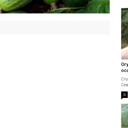
Ог
ос
Сто
Сев
0