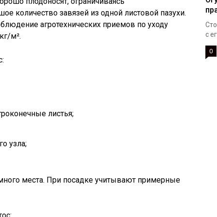
хорошо плодоносят, ограничиваясь
пр
е количество завязей из одной листовой пазухи.
облюдение агротехнических приемов по уходу
Сто
с е
кг/м².
0
с:
троконечные листья;
го узла;
 много места. При посадке учитывают примерные
ос: