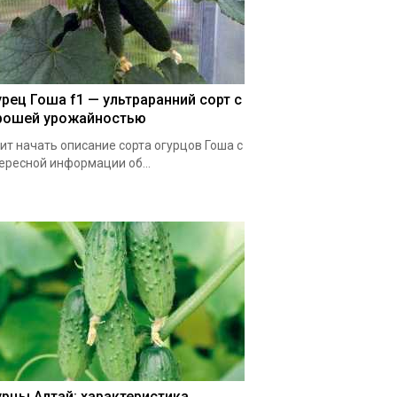
урец Гоша f1 — ультраранний сорт с
рошей урожайностью
ит начать описание сорта огурцов Гоша с
ересной информации об...
урцы Алтай: характеристика,