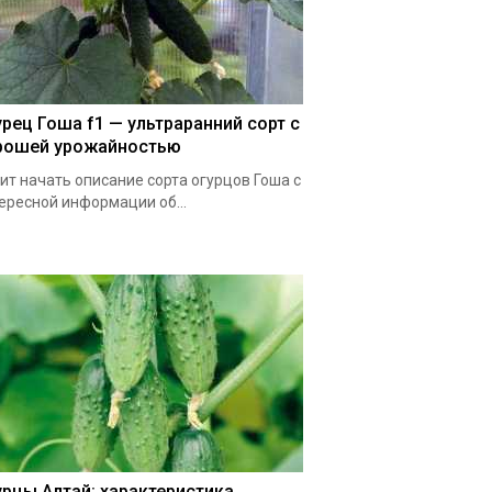
урец Гоша f1 — ультраранний сорт с
рошей урожайностью
ит начать описание сорта огурцов Гоша с
ересной информации об...
урцы Алтай: характеристика,