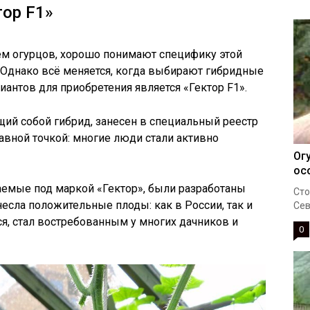
тор F1»
 огурцов, хорошо понимают специфику этой
. Однако всё меняется, когда выбирают гибридные
иантов для приобретения является «Гектор F1».
ий собой гибрид, занесен в специальный реестр
правной точкой: многие люди стали активно
Ог
ос
каемые под маркой «Гектор», были разработаны
Сто
есла положительные плоды: как в России, так и
Сев
ся, стал востребованным у многих дачников и
0