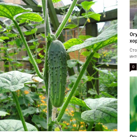
Ог
хо
Сто
инт
0
Ог