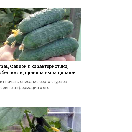
урец Северин: характеристика,
обенности, правила выращивания
ит начать описание сорта огурцов
ерин с информации о его...