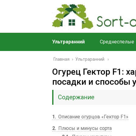
Ультраранний
Среднеспелые
Главная
›
Ультраранний
Огурец Гектор F1: х
посадки и способы у
Содержание
1
Описание огурцов «Гектор F1»
2
Плюсы и минусы сорта