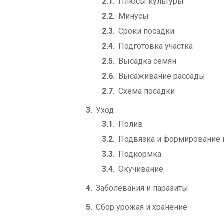
2.1
Плюсы культуры
2.2
Минусы
2.3
Сроки посадки
2.4
Подготовка участка
2.5
Высадка семян
2.6
Высаживание рассады
2.7
Схема посадки
3
Уход
3.1
Полив
3.2
Подвязка и формирование 
3.3
Подкормка
3.4
Окучивание
4
Заболевания и паразиты
5
Сбор урожая и хранение