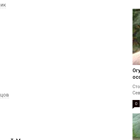
ник
Ог
ос
Сто
Сев
рцов
0