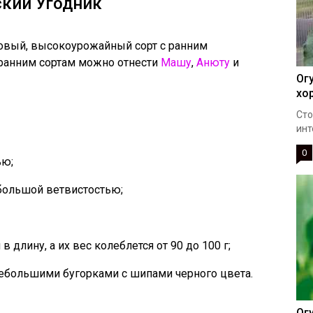
ский Угодник
ловый, высокоурожайный сорт с ранним
к ранним сортам можно отнести
Машу
,
Анюту
и
Ог
хо
Сто
инт
0
ью;
большой ветвистостью;
 длину, а их вес колеблется от 90 до 100 г;
ебольшими бугорками с шипами черного цвета.
Ог