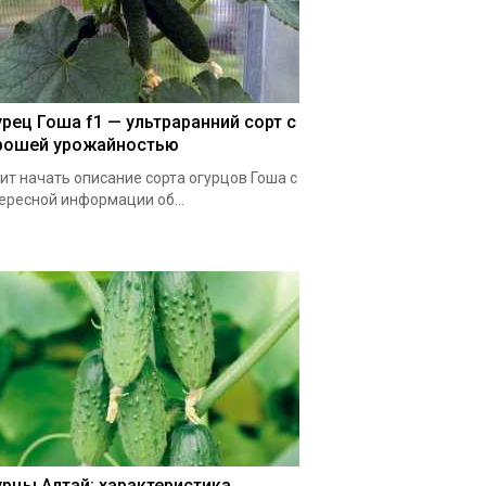
урец Гоша f1 — ультраранний сорт с
рошей урожайностью
ит начать описание сорта огурцов Гоша с
ересной информации об...
урцы Алтай: характеристика,