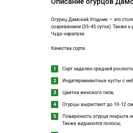
Описание огурцов Дам
Огурец Дамский Угодник — это сто
созреванием (35-45 суток). Также 
Чудо-карапуза.
Качества сорта:
Сорт наделен средней рослост
Индетерминантные кусты с не
Цветки женского типа;
Огурцы вырастают до 10-12 см в
Поверхность огурца покрыта н
Также виднеются полосы;