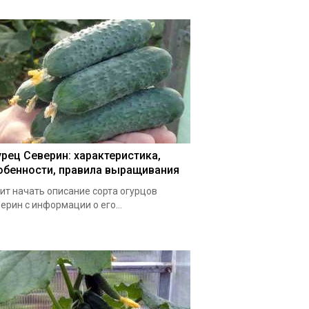
урец Северин: характеристика,
обенности, правила выращивания
ит начать описание сорта огурцов
ерин с информации о его...