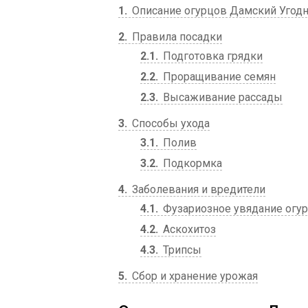
1
Описание огурцов Дамский Угод
2
Правила посадки
2.1
Подготовка грядки
2.2
Проращивание семян
2.3
Высаживание рассады
3
Способы ухода
3.1
Полив
3.2
Подкормка
4
Заболевания и вредители
4.1
Фузариозное увядание огу
4.2
Аскохитоз
4.3
Трипсы
5
Сбор и хранение урожая