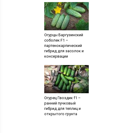
Огурцы Баргузинский
соболек F1 –
партенокарпический
гибрид для засолок и
консервации
Огурец Гвоздик f1 –
ранний пучковый
гибрид для теплиц и
открытого грунта