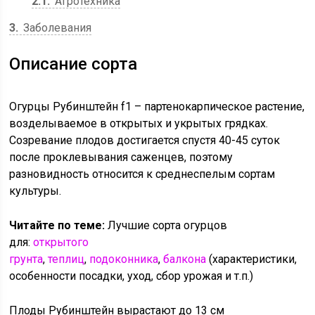
2.1
Агротехника
3
Заболевания
Описание сорта
Огурцы Рубинштейн f1 – партенокарпическое растение,
возделываемое в открытых и укрытых грядках.
Созревание плодов достигается спустя 40-45 суток
после проклевывания саженцев, поэтому
разновидность относится к среднеспелым сортам
культуры.
Читайте по теме:
Лучшие сорта огурцов
для:
открытого
грунта
,
теплиц
,
подоконника
,
балкона
(характеристики,
особенности посадки, уход, сбор урожая и т.п.)
Плоды Рубинштейн вырастают до 13 см