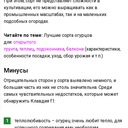
При этом, сорт не представляет сложности в
культивации, его можно выращивать как в
промышленных масштабах, так и на маленьких
подсобных огородах.
Читайте по теме:
Лучшие сорта огурцов
для:
открытого
грунта
,
теплиц
,
подоконника
,
балкона
(характеристики,
особенности посадки, уход, сбор урожая и т.п.)
Минусы
Отрицательных сторон у сорта выявлено немного, и
большая часть из них не столь значительна. Среди
самых чувствительных недостатков, которые может
обнаружить Клавдия f1:
теплолюбивость – огурец очень любит тепло, для
успешного созревания ему необходим