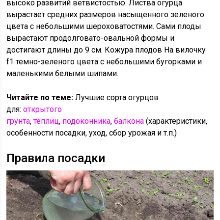
высоко развитий ветвистостью. Листва огурца
вырастает средних размеров насыщенного зеленого
цвета с небольшими шероховатостями. Сами плоды
вырастают продолговато-овальной формы и
достигают длины до 9 см. Кожура плодов На вилочку
f1 темно-зеленого цвета с небольшими бугорками и
маленькими белыми шипами.
Читайте по теме:
Лучшие сорта огурцов
для:
открытого
грунта
,
теплиц
,
подоконника
,
балкона
(характеристики,
особенности посадки, уход, сбор урожая и т.п.)
Правила посадки