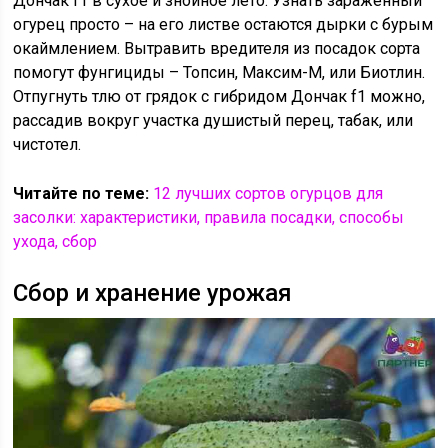
Дончак f1 в сухое и знойное лето. Узнать зараженный
огурец просто – на его листве остаются дырки с бурым
окаймлением. Вытравить вредителя из посадок сорта
помогут фунгициды – Топсин, Максим-М, или Биотлин.
Отпугнуть тлю от грядок с гибридом Дончак f1 можно,
рассадив вокруг участка душистый перец, табак, или
чистотел.
Читайте по теме:
12 лучших сортов огурцов для
засолки: характеристики, правила посадки, способы
ухода, сбор
Сбор и хранение урожая