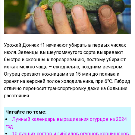
Урожай Дончак f1 начинают убирать в первых числах
июля. Зеленцы вышеупомянутого сорта вызревают
быстро и склонны к перезреванию, поэтому убирают
их как можно чаще – ежедневно, поздним вечером.
Огурец срезают ножницами за 15 мин до полива и
хранят на верхней полке холодильника, при 6°С. Гибрид
отлично переносит транспортировку даже на большие
расстояния.
Читайте по теме:
Лунный календарь выращивания огурцов на 2024
год
10 лучших сортов и гибридов огурцов корнишонов