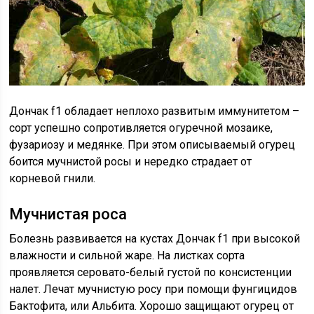
Дончак f1 обладает неплохо развитым иммунитетом –
сорт успешно сопротивляется огуречной мозаике,
фузариозу и медянке. При этом описываемый огурец
боится мучнистой росы и нередко страдает от
корневой гнили.
Мучнистая роса
Болезнь развивается на кустах Дончак f1 при высокой
влажности и сильной жаре. На листках сорта
проявляется серовато-белый густой по консистенции
налет. Лечат мучнистую росу при помощи фунгицидов
Бактофита, или Альбита. Хорошо защищают огурец от