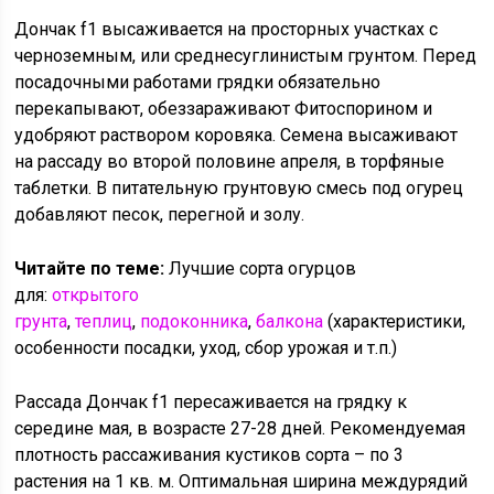
Дончак f1 высаживается на просторных участках с
черноземным, или среднесуглинистым грунтом. Перед
посадочными работами грядки обязательно
перекапывают, обеззараживают Фитоспорином и
удобряют раствором коровяка. Семена высаживают
на рассаду во второй половине апреля, в торфяные
таблетки. В питательную грунтовую смесь под огурец
добавляют песок, перегной и золу.
Читайте по теме:
Лучшие сорта огурцов
для:
открытого
грунта
,
теплиц
,
подоконника
,
балкона
(характеристики,
особенности посадки, уход, сбор урожая и т.п.)
Рассада Дончак f1 пересаживается на грядку к
середине мая, в возрасте 27-28 дней. Рекомендуемая
плотность рассаживания кустиков сорта – по 3
растения на 1 кв. м. Оптимальная ширина междурядий