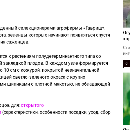
ыведенный селекционерами агрофирмы «Гавриш».
Ог
рта, зеленцы которых начинают появляться спустя
хо
ния саженцев.
Сто
инт
ится к растениям полудетерминантного типа со
й закладкой плодов. В каждом узле формируется
0
о 10 см с кожурой, покрытой незначительной
ицей светло-зеленого окраса с крупно
ми шипиками с плотной мякотью, не обладающей
рцов для:
открытого
а
(характеристики, особенности посадки, уход, сбор
Ог