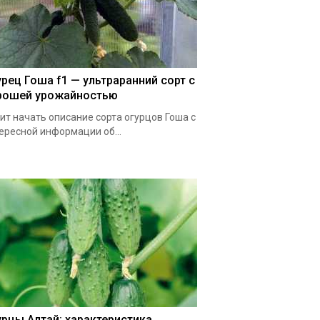
урец Гоша f1 — ультраранний сорт с
рошей урожайностью
ит начать описание сорта огурцов Гоша с
ересной информации об...
урцы Алтай: характеристика,