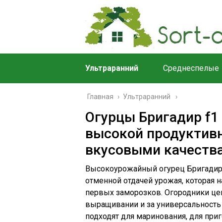
Ультраранний
Среднеспелые
Главная
›
Ультраранний
Огурцы Бригадир f1 
высокой продуктив
вкусовыми качеств
Высокоурожайный огурец Бригадир 
отменной отдачей урожая, которая 
первых заморозков. Огородники ценя
выращивании и за универсальность
подходят для маринования, для приг