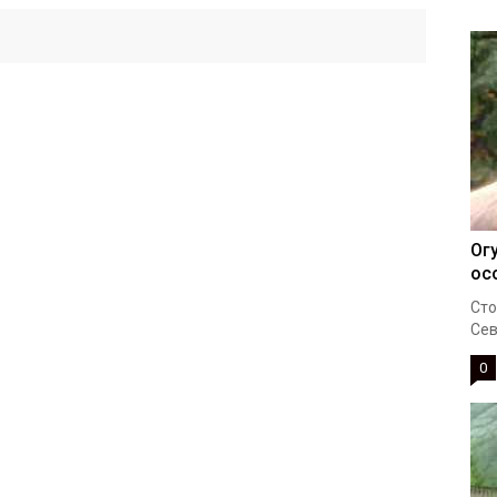
Ог
ос
Сто
Сев
0