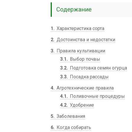
Содержание
1
Характеристика сорта
2
Достоинства и недостатки
3
Правила культивации
3.1
Выбор почвы
3.2
Подготовка семян огурца
3.3
Посадка рассады
4
Агротехнические правила
4.1
Поливочные процедуры
4.2
Удобрение
5
Заболевания
6
Когда собирать