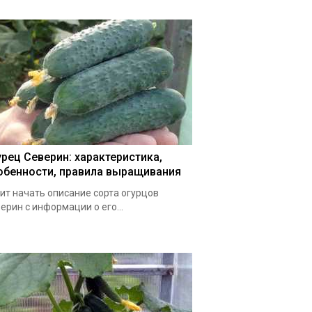
урец Северин: характеристика,
обенности, правила выращивания
ит начать описание сорта огурцов
ерин с информации о его...