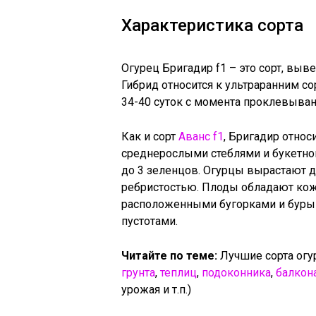
Характеристика сорта
Огурец Бригадир f1 – это сорт, в
Гибрид относится к ультраранним со
34-40 суток с момента проклевыва
Как и сорт
Аванс f1
, Бригадир относ
среднерослыми стеблями и букетно
до 3 зеленцов. Огурцы вырастают д
ребристостью. Плоды обладают кож
расположенными бугорками и буры
пустотами.
Читайте по теме:
Лучшие сорта огу
грунта
,
теплиц
,
подоконника
,
балкон
урожая и т.п.)