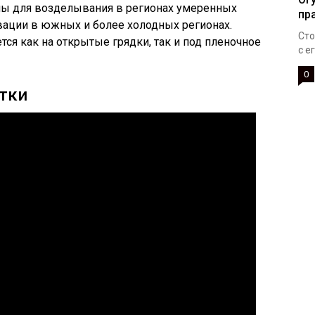
ы для возделывания в регионах умеренных
пр
ивации в южных и более холодных регионах.
Сто
ся как на открытые грядки, так и под пленочное
с е
0
тки