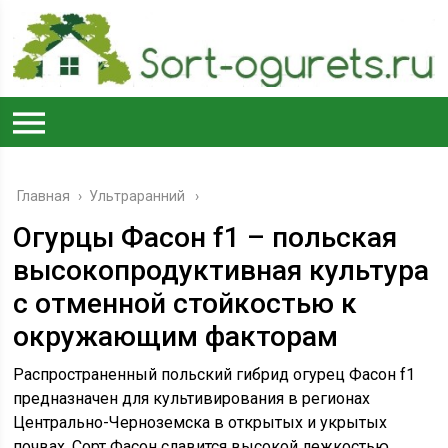
Главная
›
Ультраранний
Огурцы Фасон f1 – польская
высокопродуктивная культура
с отменной стойкостью к
окружающим факторам
Распространенный польский гибрид огурец Фасон f1
предназначен для культивирования в регионах
Центрально-Черноземска в открытых и укрытых
почвах. Сорт Фасон славится высокой лежкостью,