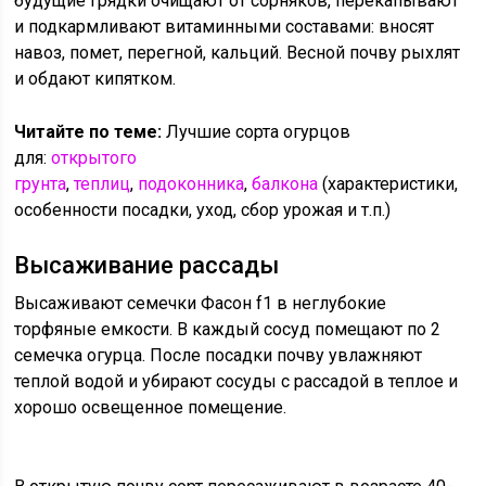
будущие грядки очищают от сорняков, перекапывают
и подкармливают витаминными составами: вносят
навоз, помет, перегной, кальций. Весной почву рыхлят
и обдают кипятком.
Читайте по теме:
Лучшие сорта огурцов
для:
открытого
грунта
,
теплиц
,
подоконника
,
балкона
(характеристики,
особенности посадки, уход, сбор урожая и т.п.)
Высаживание рассады
Высаживают семечки Фасон f1 в неглубокие
торфяные емкости. В каждый сосуд помещают по 2
семечка огурца. После посадки почву увлажняют
теплой водой и убирают сосуды с рассадой в теплое и
хорошо освещенное помещение.