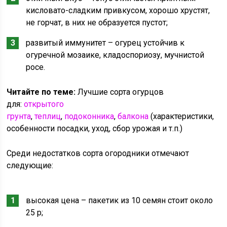
кисловато-сладким привкусом, хорошо хрустят,
не горчат, в них не образуется пустот;
развитый иммунитет – огурец устойчив к
огуречной мозаике, кладоспориозу, мучнистой
росе.
Читайте по теме:
Лучшие сорта огурцов
для:
открытого
грунта
,
теплиц
,
подоконника
,
балкона
(характеристики,
особенности посадки, уход, сбор урожая и т.п.)
Среди недостатков сорта огородники отмечают
следующие:
высокая цена – пакетик из 10 семян стоит около
25 р;