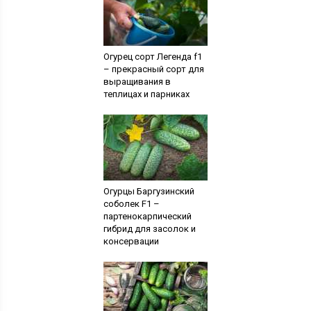
Огурец сорт Легенда f1
– прекрасный сорт для
выращивания в
теплицах и парниках
Огурцы Баргузинский
соболек F1 –
партенокарпический
гибрид для засолок и
консервации